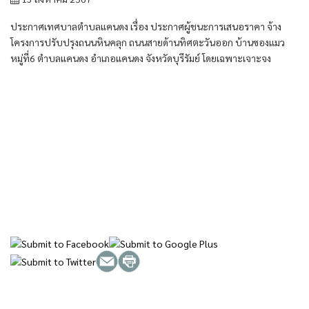
ประกาศเทศบาลตำบลแคนดง เรื่อง ประกาศผู้ชนะการเสนอราคา จ้าง
โครงการปรับปรุงถนนหินคลุก ถนนสายด้านทิศตะวันออก บ้านซองแมว
หมู่ที่6 ตำบลแคนดง อำเภอแคนดง จังหวัดบุรีรัมย์ โดยเฉพาะเจาะจง