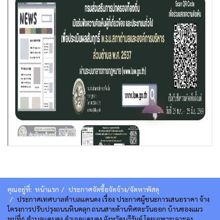
คุณอยู่ที่:
หน้าแรก
ประกาศจัดซื้อจัดจ้าง/จัดหาพัสดุ
ประกาศเทศบาลตำบลแคนดง เรื่อง ประกาศผู้ชนะการเสนอราคา จ้าง
โครงการปรับปรุงถนนหินคลุก ถนนสายด้านทิศตะวันออก บ้านซองแมว
หมู่ที่6 ตำบลแคนดง อำเภอแคนดง จังหวัดบุรีรัมย์ โดยเฉพาะเจาะจง