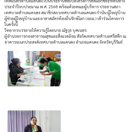
เทศมนตรีตำบลแคนดง เป็นประธานพิธีเปิดโครงการคัดแยกขยะที่ต้นทาง
ประจำปีงบประมาณ พ.ศ. 2568 พร้อมด้วยคณะผู้บริหาร ประธานสภา
เทศบาลตำบลแคนดง สมาชิกสภาเทศบาลตำบลแคนดง กำนัน ผู้ใหญ่บ้าน
ผู้ช่วยผู้ใหญ่บ้าน และอาสาสมัครท้องถิ่นรักษ์โลก (อถล.) เข้าร่วมโครงการ
ในครั้งนี้
วิทยากรบรรยายให้ความรู้โดยนาย ณัฐวุธ บุศเนตร
ผู้อำนวยการกองสาธารณสุขและสิ่งแวดล้อม สังกัดเทศบาลตำบลศรีสตึก ณ
อาคารอเนกประสงค์เทศบาลตำบลแคนดง อำเภอแคนดง จังหวัดบุรีรัมย์